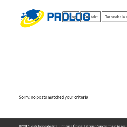
Ühing
Kontakt
Tarneahela 
Sorry, no posts matched your criteria
© 2017 Eesti Tarneahelate Juhtimise Ühing | Estonian Supply Chain Associ