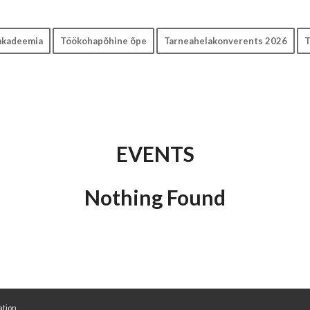
akadeemia
Töökohapõhine õpe
Tarneahelakonverents 2026
T
EVENTS
Nothing Found
ation